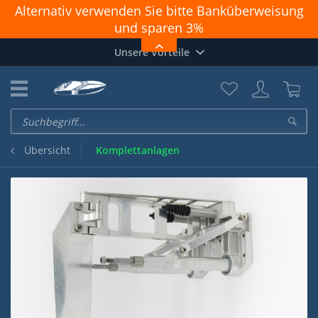
Alternativ verwenden Sie bitte Banküberweisung
und sparen 3%
Achtung: PAYPAL geht nicht richtig. Zahlungen
Unsere Vorteile
funktionieren nur OHNE Login und "Direkt zu
PayPal"
Komplettanlagen
Übersicht