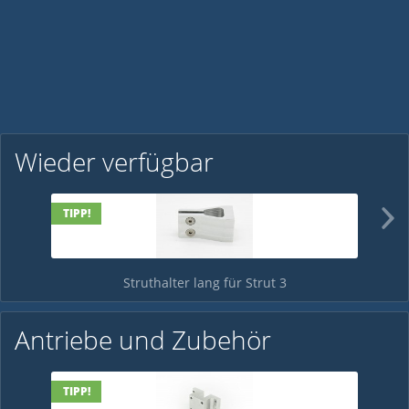
Wieder verfügbar
TIPP!
TIPP!
TI
TI
Struthalter lang für Strut 3
ab 37,00 € *
Antriebe und Zubehör
TIPP!
TIPP!