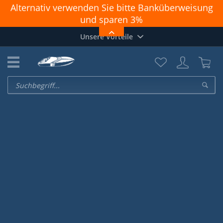
Alternativ verwenden Sie bitte Banküberweisung
und sparen 3%
Achtung: PAYPAL geht nicht richtig. Zahlungen
Unsere Vorteile
funktionieren nur OHNE Login und "Direkt zu
PayPal"